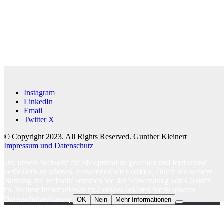
Instagram
LinkedIn
Email
Twitter X
© Copyright 2023. All Rights Reserved. Gunther Kleinert
Impressum und Datenschutz
Um unsere Webseite für Sie optimal zu gestalten und fortlaufend
verbessern zu können, verwenden wir Cookies. Durch die weitere
Nutzung der Webseite stimmen Sie der Verwendung von Cookies
zu. Weitere Informationen zu Cookies erhalten Sie in unserer
Datenschutzerklärung
OK
Nein
Mehr Informationen