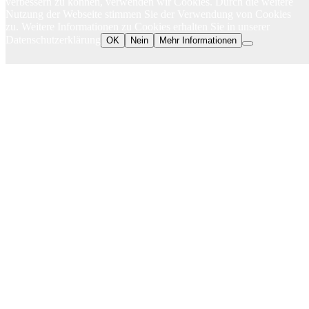
verbessern zu können, verwenden wir Cookies. Durch die weitere
Nutzung der Webseite stimmen Sie der Verwendung von Cookies
zu. Weitere Informationen zu Cookies erhalten Sie in unserer
Datenschutzerklärung
OK
Nein
Mehr Informationen